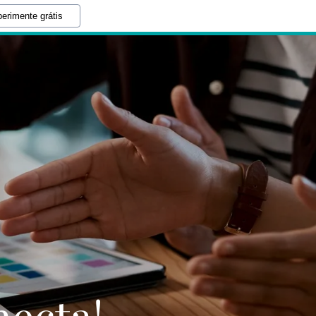
erimente grátis
ecta!