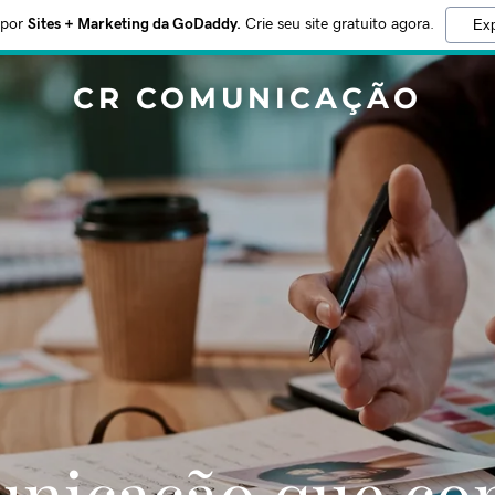
 por
Sites + Marketing da GoDaddy.
Crie seu site gratuito agora.
Exp
CR COMUNICAÇÃO
nicação que con